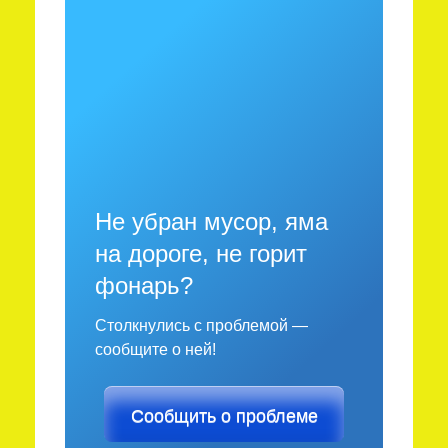
Не убран мусор, яма
на дороге, не горит
фонарь?
Столкнулись с проблемой —
сообщите о ней!
Сообщить о проблеме