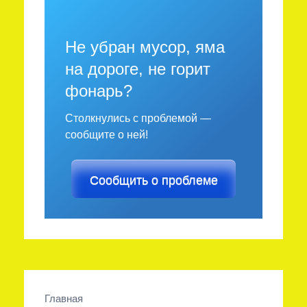
Не убран мусор, яма
на дороге, не горит
фонарь?
Столкнулись с проблемой —
сообщите о ней!
Сообщить о проблеме
Главная