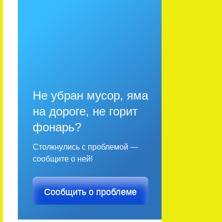
Не убран мусор, яма
на дороге, не горит
фонарь?
Столкнулись с проблемой —
сообщите о ней!
Сообщить о проблеме