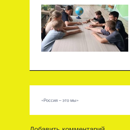
Навигация
«Россия – это мы»
по
записям
Добавить комментарий