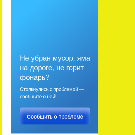
Не убран мусор, яма
на дороге, не горит
фонарь?
Столкнулись с проблемой —
сообщите о ней!
Сообщить о проблеме