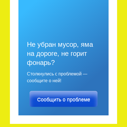
Не убран мусор, яма
на дороге, не горит
фонарь?
Столкнулись с проблемой —
сообщите о ней!
Сообщить о проблеме