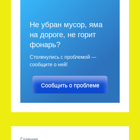
Не убран мусор, яма
на дороге, не горит
фонарь?
Столкнулись с проблемой —
сообщите о ней!
Сообщить о проблеме
Главная