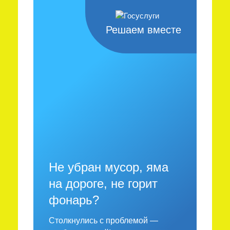
Решаем вместе
Не убран мусор, яма
на дороге, не горит
фонарь?
Столкнулись с проблемой —