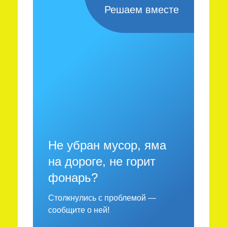
Решаем вместе
Не убран мусор, яма
на дороге, не горит
фонарь?
Столкнулись с проблемой —
сообщите о ней!