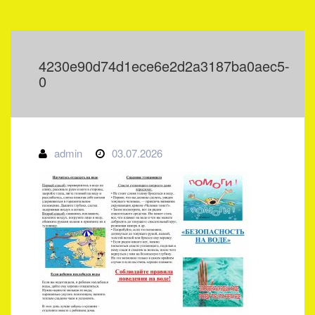
4230e90d74d1ece6e2d2a3187ba0aec5-
0
admin
03.07.2026