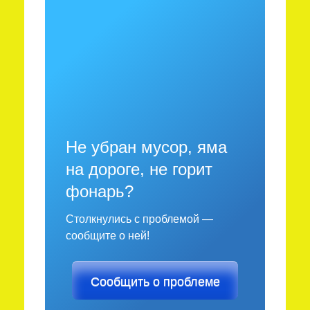
Не убран мусор, яма
на дороге, не горит
фонарь?
Столкнулись с проблемой —
сообщите о ней!
Сообщить о проблеме