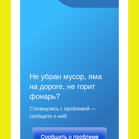
Не убран мусор, яма
на дороге, не горит
фонарь?
Столкнулись с проблемой —
сообщите о ней!
Сообщить о проблеме